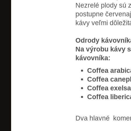
Nezrelé plody sú z
postupne červenajú
kávy veľmi dôležit
Odrody kávovník
Na výrobu kávy s
kávovníka:
Coffea arabi
Coffea canep
Coffea exelsa
Coffea liberic
Dva hlavné komer