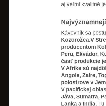
aj veľmi kvalitné 
Najvýznamnejš
Kávovník sa pest
Kozorožca.V Stre
producentom Kolu
Peru, Ekvádor, K
časť produkcie je
V Afrike sú najdôl
Angole, Zaire, T
polostrove v Jem
V pacifickej obla
Jáva, Sumatra, Pa
Lanka a India.
Tu 