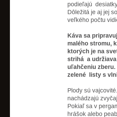
podieľajú desiatky
Dôležitá je aj jej 
veľkého počtu vid
Káva sa pripravu
malého stromu, k
ktorých je na sve
strihá a udržiava
uľahčeniu zberu.
zelené listy s vln
Plody sú vajcovité
nachádzajú zvyča
Pokiaľ sa v perga
hrášok alebo peab