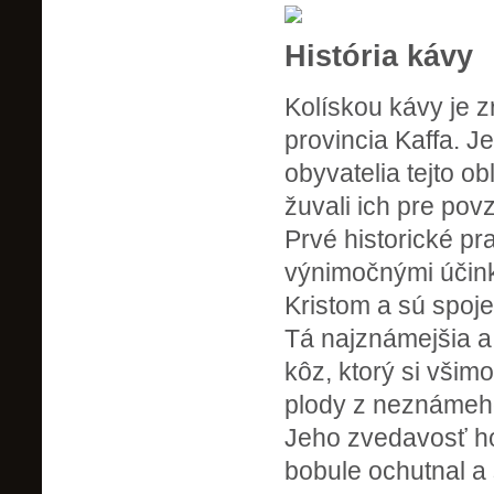
História kávy
Kolískou kávy je z
provincia Kaffa. 
obyvatelia tejto o
žuvali ich pre pov
Prvé historické pr
výnimočnými účink
Kristom a sú spoj
Tá najznámejšia a
kôz, ktorý si všimo
plody z neznámeho
Jeho zvedavosť ho
bobule ochutnal a