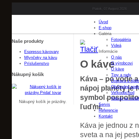
Piatok, 07 August 2026
Úvod
E-shop
Galéria
Fotogaléria
Naše
produkty
Videá
Informácie
Espresso kávovary
O nás
Mlynčeky na kávu
O káve
O výrobcovi
Príslušenstvo
O káve
Nákupný
košík
Tipy a rady
Káva – po vode a 
Doprava a plat
nápoj planéty je 
Obchodné pod
Veľkoobchod
symbol pospolitos
Nákup na splát
Nákupný košík je prázdny.
Servis
ľuďmi.
Referencie
Kontakt
Káva je jednou z 
sveta a na jej pes