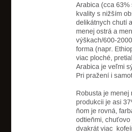
Arabica (cca 63% 
kvality s nižším 
delikátnych chutí 
menej ostrá a men
výškach/600-2000m
forma (napr. Ethio
viac ploché, preti
Arabica je veľmi s
Pri pražení i samot
Robusta je menej 
produkcii je asi 3
ňom je rovná, far
odtieňmi, chuťovo 
dvakrát viac kofeí