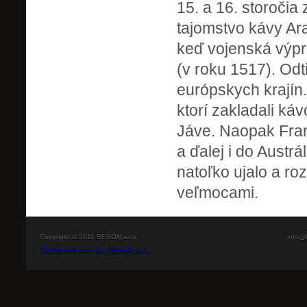
15. a 16. storočia
tajomstvo kávy Arab
keď vojenská výpr
(v roku 1517). Odt
európskych krajín.
ktorí zakladali káv
Jáve. Naopak Franc
a ďalej i do Austr
natoľko ujalo a roz
veľmocami.
Copyright © 2011 BEXON,s.r.o.
info@l
Tvorba web stranok - fofos.sk,s.r.o.