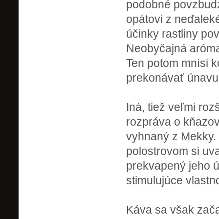
podobné povzbudzu
opátovi z neďalek
účinky rastliny po
Neobyčajná aróma h
Ten potom mnísi k
prekonávať únavu 
Iná, tiež veľmi roz
rozpráva o kňazovi
vyhnaný z Mekky. 
polostrovom si uva
prekvapený jeho ú
stimulujúce vlastn
Káva sa však začal