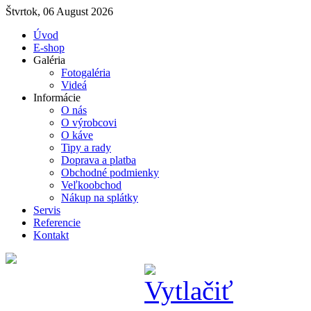
Štvrtok, 06 August 2026
Úvod
E-shop
Galéria
Fotogaléria
Videá
Informácie
O nás
O výrobcovi
O káve
Tipy a rady
Doprava a platba
Obchodné podmienky
Veľkoobchod
Nákup na splátky
Servis
Referencie
Kontakt