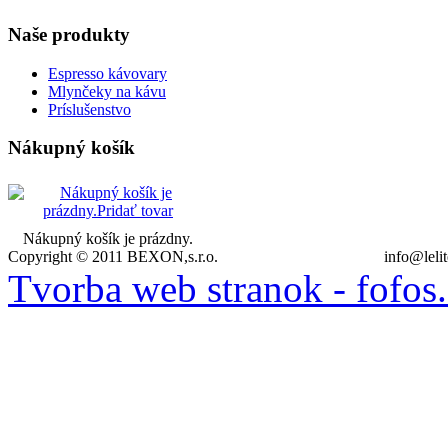
Naše
produkty
Espresso kávovary
Mlynčeky na kávu
Príslušenstvo
Nákupný
košík
Nákupný košík je prázdny.
Copyright © 2011 BEXON,s.r.o.
info@leli
Tvorba web stranok - fofos.s