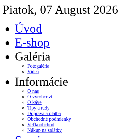
Piatok, 07 August 2026
Úvod
E-shop
Galéria
Fotogaléria
Videá
Informácie
O nás
O výrobcovi
O káve
Tipy a rady
Doprava a platba
Obchodné podmienky
Veľkoobchod
Nákup na splátky