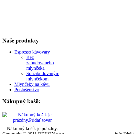
Naše
produkty
Espresso kávovary
Bez
zabudovaného
mlynčeka
So zabudovaným
mlynčekom
Mlynčeky na kávu
Príslušenstvo
Nákupný
košík
Nákupný košík je prázdny.
Copyright © 2011 BEXON,s.r.o.
info@leli