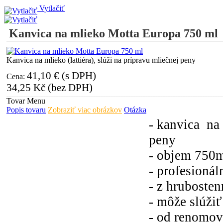
Vytlačiť
Kanvica na mlieko Motta Europa 750 ml
Kanvica na mlieko (lattiéra), slúži na prípravu mliečnej peny
41,10 € (s DPH)
Cena:
34,25 Kč (bez DPH)
Tovar Menu
Popis tovaru
Zobraziť viac obrázkov
Otázka
- kanvica na 
peny
- objem 750m
- profesionál
- z hruboste
- môže slúžiť 
- od renomov