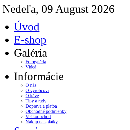
Nedeľa, 09 August 2026
Úvod
E-shop
Galéria
Fotogaléria
Videá
Informácie
O nás
O výrobcovi
O káve
Tipy a rady
Doprava a platba
Obchodné podmienky
Veľkoobchod
Nákup na splátky